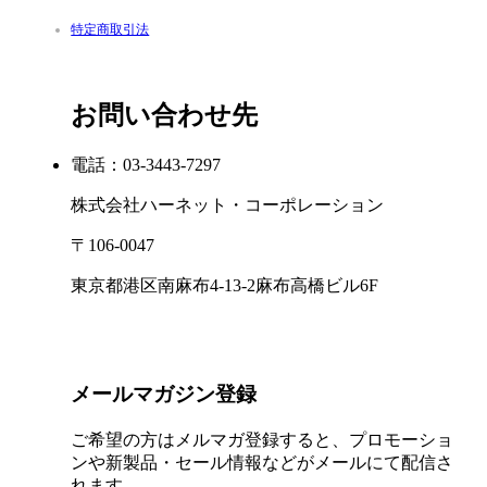
特定商取引法
私たちは、信頼できる地元の精肉店や生産者から仕入れた、
鮮な食材だけを使用しています。使用するのは、厳選した高
質の肉と野菜のみです。
大量生産は行わず、食材を長期間冷凍保存することもありま
お問い合わせ先
ん。栄養や風味を損なわないよう、すべて少量ずつ丁寧に仕
みを行っています。
電話：03-3443-7297
一皿一皿に、シンプルで誠実な姿勢を大切にしています。毎
株式会社ハーネット・コーポレーション
口にするものだからこそ、何が入っているのかがはっきり分
る、やさしく正直な料理をお届けしたいと考えています。
〒106-0047
余計なものは加えず、本当に必要なものを、必要な分だけ。
東京都港区南麻布4-13-2麻布高橋ビル6F
それが、私たちの考え方です。
メールマガジン登録
ご希望の方はメルマガ登録すると、プロモーショ
ンや新製品・セール情報などがメールにて配信さ
れます。