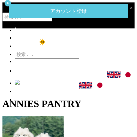
0
‹
›
×
ハーネットコーポレーションのメガミートマートへようこそ。
アカウント登録
home
ショップ
10
特価商品
カート
ログイン
アカウント登録
ANNIES PANTRY