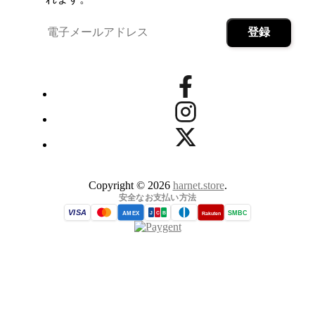
Copyright © 2026
harnet.store
.
安全なお支払い方法
VISA
SMBC
AMEX
Rakuten
J
C
B