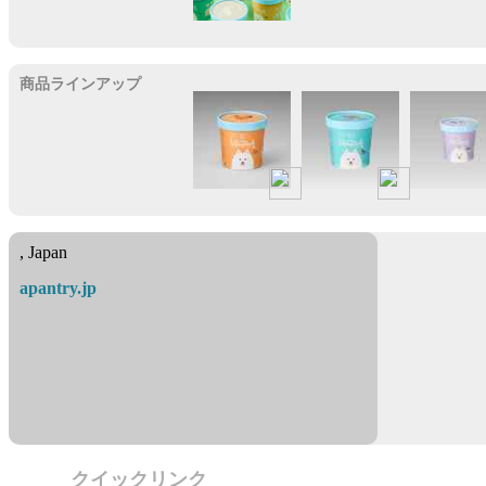
栄養のある食事、毎日の運動、そして温かい愛情。
この3つがそろうことで、愛犬たちに大きな変化が生まれるこ
とを。
商品ラインアップ
市販のドッグフードを食べなくなってしまった2匹の愛犬も、
新鮮な手作りごはんに切り替えた途端、心も体も変わり、嬉
そうにしっぽを振るようになりました。
こうした体験こそが、アニーズ・パントリーの原点です。
説明
, Japan
素材の力を引き出す、生のままの肉
apantry.jp
加熱していないからこそ、肉本来の旨みをそのまま閉じ込め
います。
たんぱく質も豊富で、健やかな体づくりをしっかりとサポー
します。
安心・信頼の国内製造
クイックリンク
すべての商品は日本国内の工場で製造・管理。