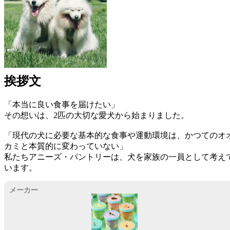
挨拶文
「本当に良い食事を届けたい」
その想いは、2匹の大切な愛犬から始まりました。
「現代の犬に必要な基本的な食事や運動環境は、かつてのオ
カミと本質的に変わっていない」
私たちアニーズ・パントリーは、犬を家族の一員として考え
います。
すべてのきっかけは、オーストラリアを訪れ、現地のトップ
メーカー
リーダーたちと出会ったことでした。彼らの犬への向き合い
や、栄養に対する考え方に、私たちは深い感銘を受けました
私たちは実際に目の当たりにしました。