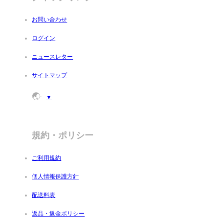
品質管理を徹底し、ご家族みなさまに安心してお選びいただ
ます。
お問い合わせ
必要なものだけを使った、無添加ごはん
ログイン
人工香料・着色料・保存料は一切不使用。
ニュースレター
素材そのものの美味しさと、安全性を大切にしています。
サイトマップ
環境にもやさしく、目にも楽しいパッケージ
🌏
:
▼
一般的なペットフードではプラスチック包装が主流ですが、
ニーズ・パントリーでは環境への配慮から、紙製のカップや
ックスを採用しています。
規約・ポリシー
カラフルなイラストをあしらったデザインは、棚に並べるだ
で可愛らしく、見るたびに心が弾むような仕上がりです。
ご利用規約
ご自宅用としてはもちろん、ギフトとしても喜ばれるパッケ
ジです。
個人情報保護方針
履歴
配送料表
返品・返金ポリシー
見える安心、正直な食。