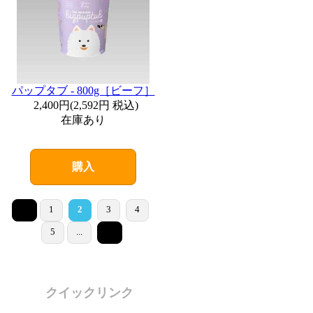
パップタブ - 800g［ビーフ］
2,400円
(
2,592円
税込)
在庫あり
購入
<
1
2
3
4
>
5
...
クイックリンク