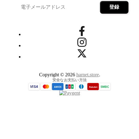
Copyright © 2026
harnet.store
.
安全なお支払い方法
VISA
SMBC
AMEX
Rakuten
J
C
B