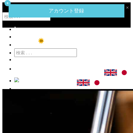
0
‹
›
×
ハーネットコーポレーションのメガミートマートへようこそ。
アカウント登録
home
ショップ
10
特価商品
カート
ログイン
アカウント登録