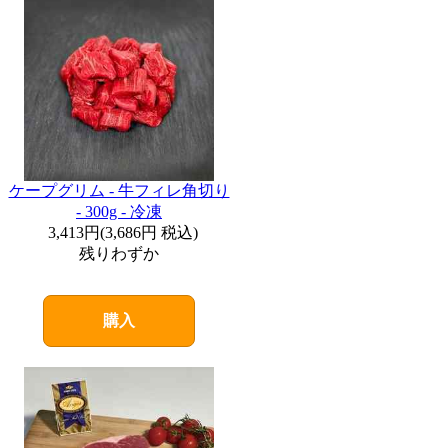
ケープグリム - 牛フィレ角切り
- 300g - 冷凍
3,413円
(
3,686円
税込)
残りわずか
購入