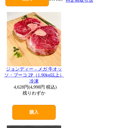
特定商取引法
ジョンディー – メガ 牛オッ
ソ・ブーコ 2P（1.90kg以上）
冷凍
4,628円
(
4,998円
税込)
残りわずか
購入