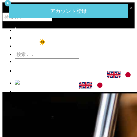
0
‹
›
×
ハーネットコーポレーションのメガミートマートへようこそ。
アカウント登録
home
ショップ
10
特価商品
カート
ログイン
アカウント登録