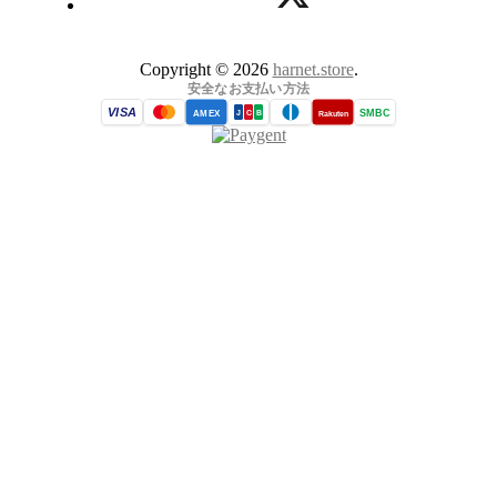
Copyright © 2026
harnet.store
.
安全なお支払い方法
VISA
SMBC
AMEX
Rakuten
J
C
B