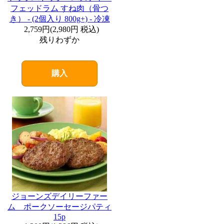
フェッドラム すね肉（骨つ
き） - (2個入り 800g+) - 冷凍
2,759円
(
2,980円
税込)
残りわずか
購入
ジョーンズデイリーファー
ム ポークソーセージパティ
15p