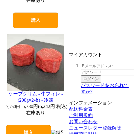
在庫あり
購入
マイアカウント
ログイン
パスワードをお忘れで
すか?
ケープグリム - 牛フィレ -
(200g×2枚) - 冷凍
インフォメーション
5,780円
(
6,242円
税込)
7,750円
配送料金表
在庫あり
ご利用規約
お問い合わせ
ニュースレター登録解除
購入