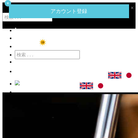
0
‹
›
×
ハーネットコーポレーションのメガミートマートへようこそ。
アカウント登録
home
ショップ
10
特価商品
カート
ログイン
アカウント登録