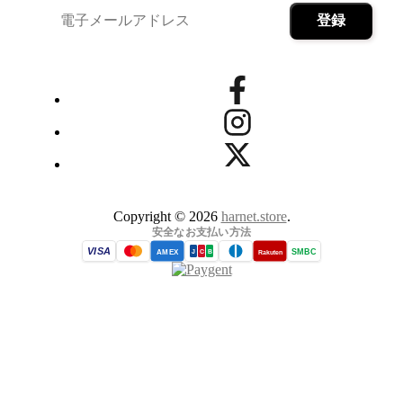
Copyright © 2026
harnet.store
.
安全なお支払い方法
VISA
SMBC
AMEX
Rakuten
J
C
B