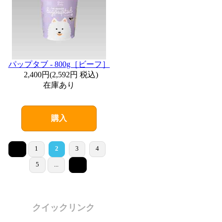
パップタブ - 800g［ビーフ］
2,400円
(
2,592円
税込)
在庫あり
購入
<
1
2
3
4
>
5
...
クイックリンク