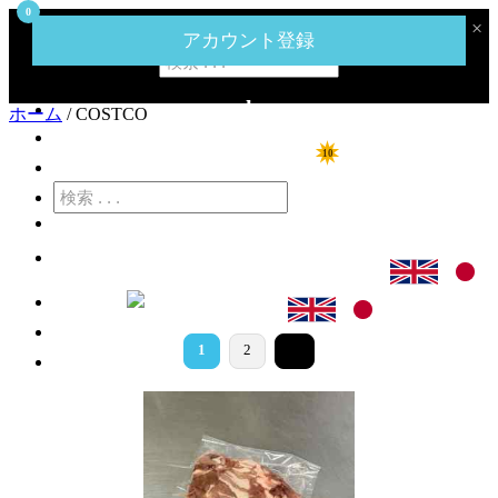
0
‹
›
×
ハーネットコーポレーションのメガミートマートへようこそ。
アカウント登録
home
ホーム
/ COSTCO
ショップ
10
特価商品
カート
ログイン
>
1
2
アカウント登録