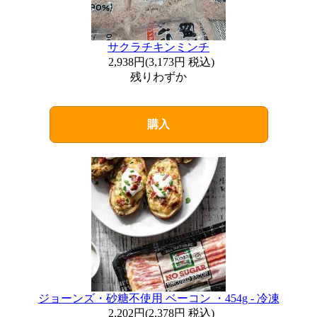
サクラチキンミンチ
2,938円
(
3,173円
税込)
残りわずか
購入
ジョーンズ・砂糖不使用 ベーコン ・454g - 冷凍
2,202円
(
2,378円
税込)