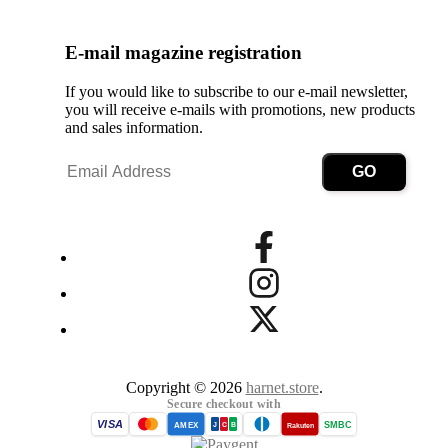
E-mail magazine registration
If you would like to subscribe to our e-mail newsletter,
you will receive e-mails with promotions, new products
and sales information.
Copyright © 2026
harnet.store
.
Secure checkout with
VISA
SMBC
AMEX
Rakuten
J
C
B