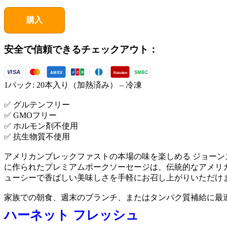
購入
安全で信頼できるチェックアウト：
VISA
SMBC
AMEX
Rakuten
J
C
B
1パック: 20本入り（加熱済み） – 冷凍
✅ グルテンフリー
✅ GMOフリー
✅ ホルモン剤不使用
✅ 抗生物質不使用
アメリカンブレックファストの本場の味を楽しめる ジョーンズ
に作られたプレミアムポークソーセージは、伝統的なアメリ
ューシーで香ばしい美味しさを手軽にお召し上がりいただけ
家族での朝食、週末のブランチ、またはタンパク質補給に最
ハーネット フレッシュ