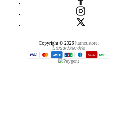
Copyright © 2026
harnet.store
.
安全なお支払い方法
VISA
SMBC
AMEX
Rakuten
J
C
B