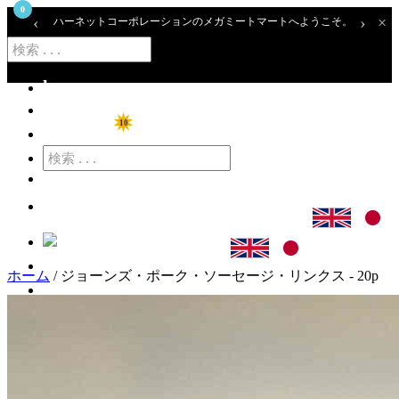
0
‹
›
×
ハーネットコーポレーションのメガミートマートへようこそ。
home
ショップ
10
特価商品
カート
ログイン
ホーム
/ ジョーンズ・ポーク・ソーセージ・リンクス - 20p
アカウント登録