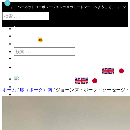
0
‹
›
×
ハーネットコーポレーションのメガミートマートへようこそ。
home
ショップ
10
特価商品
カート
ログイン
ホーム
/
豚（ポーク）肉
/ ジョーンズ・ポーク・ソーセージ・リン
アカウント登録