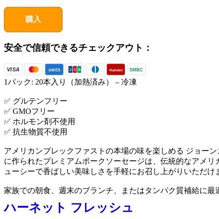
購入
安全で信頼できるチェックアウト：
VISA
SMBC
AMEX
Rakuten
J
C
B
1パック: 20本入り（加熱済み） – 冷凍
✅ グルテンフリー
✅ GMOフリー
✅ ホルモン剤不使用
✅ 抗生物質不使用
アメリカンブレックファストの本場の味を楽しめる ジョーンズ
に作られたプレミアムポークソーセージは、伝統的なアメリ
ューシーで香ばしい美味しさを手軽にお召し上がりいただけ
家族での朝食、週末のブランチ、またはタンパク質補給に最
ハーネット フレッシュ