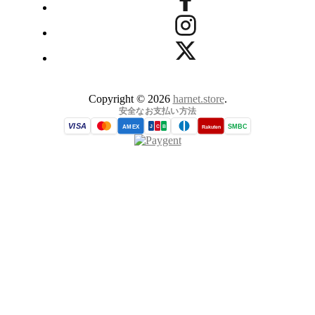
Copyright © 2026
harnet.store
.
安全なお支払い方法
VISA
SMBC
AMEX
Rakuten
J
C
B