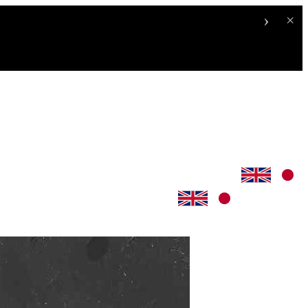
›
×
。