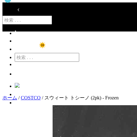
‹
home
ショップ
10
特価商品
カート
ログイン
ホーム
/
COSTCO
/ スウィート トシーノ (2pk) - Frozen
アカウント登録