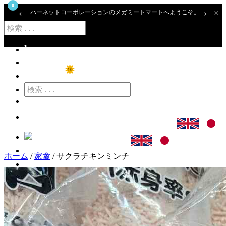
0
‹
›
×
ハーネットコーポレーションのメガミートマートへようこそ。
home
ショップ
10
特価商品
カート
ログイン
ホーム
/
家禽
/ サクラチキンミンチ
アカウント登録