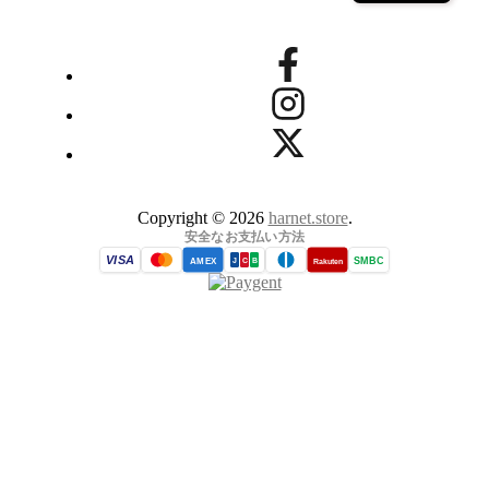
Copyright © 2026
harnet.store
.
安全なお支払い方法
VISA
SMBC
AMEX
Rakuten
J
C
B