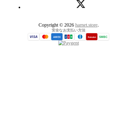
Copyright © 2026
harnet.store
.
安全なお支払い方法
VISA
SMBC
AMEX
Rakuten
J
C
B