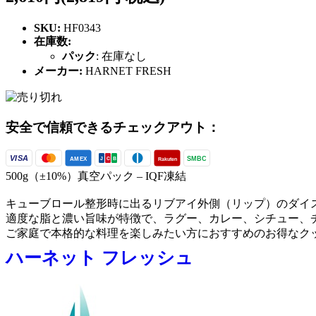
SKU:
HF0343
在庫数:
パック
:
在庫なし
メーカー:
HARNET FRESH
安全で信頼できるチェックアウト：
VISA
SMBC
AMEX
Rakuten
J
C
B
500g（±10%）真空パック – IQF凍結
キューブロール整形時に出るリブアイ外側（リップ）のダイ
適度な脂と濃い旨味が特徴で、ラグー、カレー、シチュー、
ご家庭で本格的な料理を楽しみたい方におすすめのお得なク
ハーネット フレッシュ