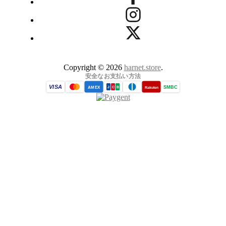
Copyright © 2026
harnet.store
.
安全なお支払い方法
VISA
SMBC
AMEX
Rakuten
J
C
B