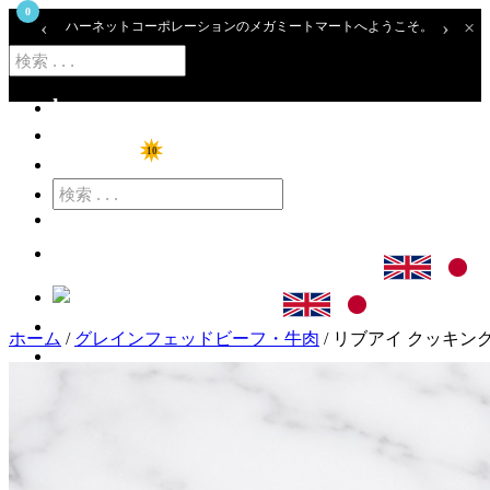
0
‹
›
×
ハーネットコーポレーションのメガミートマートへようこそ。
home
ショップ
10
特価商品
カート
ログイン
ホーム
/
グレインフェッドビーフ・牛肉
/ リブアイ クッキングカッ
アカウント登録