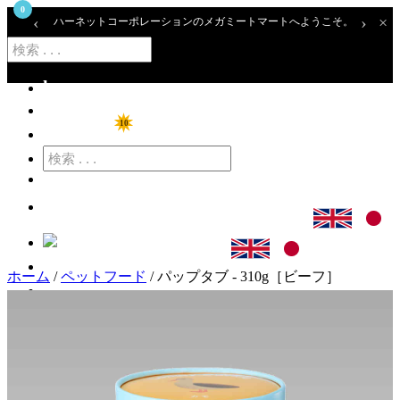
0
‹
›
×
ハーネットコーポレーションのメガミートマートへようこそ。
home
ショップ
10
特価商品
カート
ログイン
ホーム
/
ペットフード
/ パップタブ - 310g［ビーフ］
アカウント登録