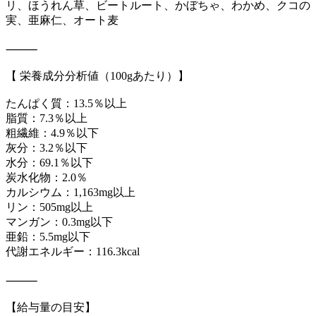
リ、ほうれん草、ビートルート、かぼちゃ、わかめ、クコの
実、亜麻仁、オート麦
⸻
【 栄養成分分析値（100gあたり）】
たんぱく質：13.5％以上
脂質：7.3％以上
粗繊維：4.9％以下
灰分：3.2％以下
水分：69.1％以下
炭水化物：2.0％
カルシウム：1,163mg以上
リン：505mg以上
マンガン：0.3mg以下
亜鉛：5.5mg以下
代謝エネルギー：116.3kcal
⸻
【給与量の目安】