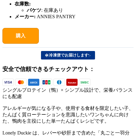
在庫数:
バケツ
:
在庫あり
メーカー:
ANNIES PANTRY
購入
冷凍便でお届けします
安全で信頼できるチェックアウト：
VISA
SMBC
AMEX
Rakuten
J
C
B
シングルプロテイン（鴨）× シンプル設計で、栄養バランス
にも配慮
アレルギーが気になる子や、使用する食材を限定したい子、
たんぱく質ローテーションを意識したいワンちゃんに向け
た、鴨肉を主役にした単一たんぱくレシピです。
Lonely Duckie は、レバーや砂肝まで含めた「丸ごと一羽分