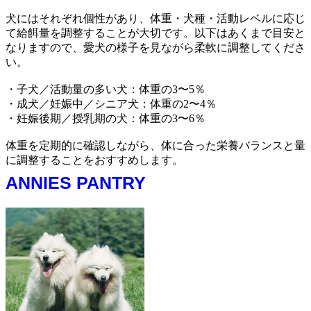
犬にはそれぞれ個性があり、体重・犬種・活動レベルに応じ
て給餌量を調整することが大切です。以下はあくまで目安と
なりますので、愛犬の様子を見ながら柔軟に調整してくださ
い。
・子犬／活動量の多い犬：体重の3〜5％
・成犬／妊娠中／シニア犬：体重の2〜4％
・妊娠後期／授乳期の犬：体重の3〜6％
体重を定期的に確認しながら、体に合った栄養バランスと量
に調整することをおすすめします。
ANNIES PANTRY