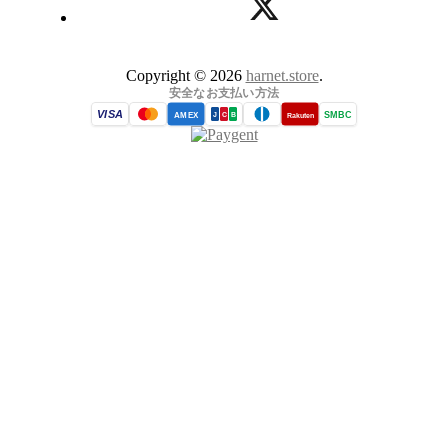
Copyright © 2026
harnet.store
.
安全なお支払い方法
VISA
SMBC
AMEX
Rakuten
J
C
B