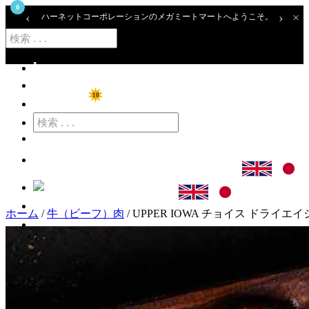
0
‹
›
×
ハーネットコーポレーションのメガミートマートへようこそ。
home
ショップ
10
特価商品
カート
ログイン
ホーム
/
牛（ビーフ）肉
/ UPPER IOWA チョイス ドライエイジ
アカウント登録