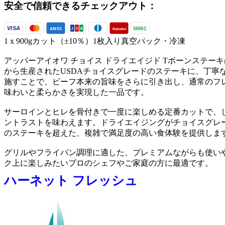
安全で信頼できるチェックアウト：
VISA
SMBC
AMEX
Rakuten
J
C
B
1 x 900gカット（±10％）1枚入り真空パック・冷凍
アッパーアイオワ チョイス ドライエイジド Tボーンステー
から生産されたUSDAチョイスグレードのステーキに、丁寧
施すことで、ビーフ本来の旨味をさらに引き出し、通常のフ
味わいと柔らかさを実現した一品です。
サーロインとヒレを骨付きで一度に楽しめる定番カットで、
ントラストを味わえます。ドライエイジングがチョイスグレ
のステーキを超えた、複雑で満足度の高い食体験を提供しま
グリルやフライパン調理に適した、プレミアムながらも使い
ク上に楽しみたいプロのシェフやご家庭の方に最適です。
ハーネット フレッシュ