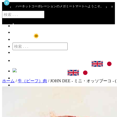
0
‹
›
×
ハーネットコーポレーションのメガミートマートへようこそ。
home
ショップ
10
特価商品
カート
ログイン
ホーム
/
牛（ビーフ）肉
/ JOHN DEE - ミニ・オッソブーコ - (1
アカウント登録