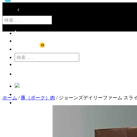
‹
home
ショップ
10
特価商品
カート
ログイン
ホーム
/
豚（ポーク）肉
/ ジョーンズデイリーファーム スライス
アカウント登録