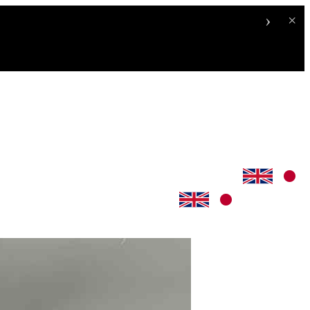
›
×
。