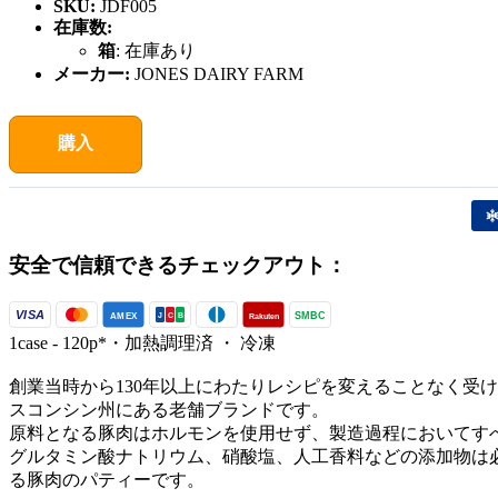
SKU:
JDF005
在庫数:
箱
:
在庫あり
メーカー:
JONES DAIRY FARM
購入
安全で信頼できるチェックアウト：
VISA
SMBC
AMEX
Rakuten
J
C
B
1case - 120p*・加熱調理済 ・ 冷凍
創業当時から130年以上にわたりレシピを変えることなく受
スコンシン州にある老舗ブランドです。
原料となる豚肉はホルモンを使用せず、製造過程においてす
グルタミン酸ナトリウム、硝酸塩、人工香料などの添加物は
る豚肉のパティーです。