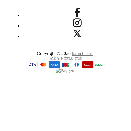
Copyright © 2026
harnet.store
.
安全なお支払い方法
VISA
SMBC
AMEX
Rakuten
J
C
B