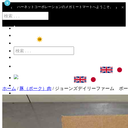
0
‹
›
×
ハーネットコーポレーションのメガミートマートへようこそ。
home
ショップ
10
特価商品
カート
ログイン
ホーム
/
豚（ポーク）肉
/ ジョーンズデイリーファーム ポークソーセ
アカウント登録