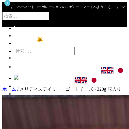
0
‹
›
×
ハーネットコーポレーションのメガミートマートへようこそ。
home
ショップ
10
特価商品
カート
ログイン
ホーム
/ メリディスデイリー ゴートチーズ - 320g 瓶入り
アカウント登録