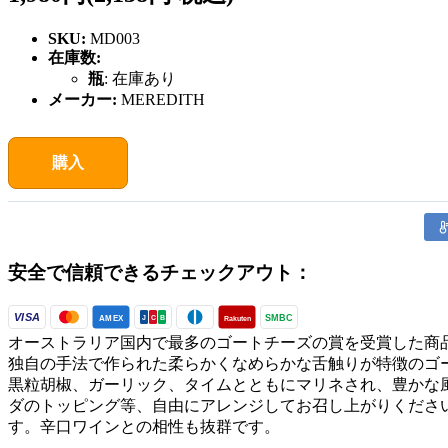
SKU:
MD003
在庫数:
瓶
:
在庫あり
メーカー:
MEREDITH
購入
安全で信頼できるチェックアウト：
VISA
SMBC
AMEX
Rakuten
J
C
B
オーストラリア国内で最多のゴートチーズの賞を受賞した商
独自の手法で作られた柔らかくなめらかな舌触りが特徴のゴー
黒粒胡椒、ガーリック、タイムとともにマリネされ、豊かな
ダのトッピング等、自由にアレンジしてお召し上がりくださ
す。辛口ワインとの相性も抜群です。