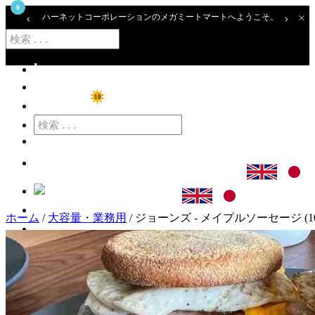
0
‹
›
×
ハーネットコーポレーションのメガミートマートへようこそ。
home
ショップ
10
特価商品
カート
ログイン
ホーム
/
大容量・業務用
/ ジョーンズ - メイプルソーセージ (10
アカウント登録