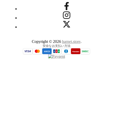
Copyright © 2026
harnet.store
.
安全なお支払い方法
VISA
SMBC
AMEX
Rakuten
J
C
B