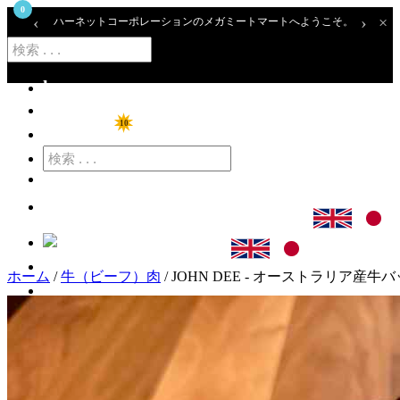
0
‹
›
×
ハーネットコーポレーションのメガミートマートへようこそ。
home
ショップ
10
特価商品
カート
ログイン
ホーム
/
牛（ビーフ）肉
/ JOHN DEE - オーストラリア産牛バックリブ
アカウント登録