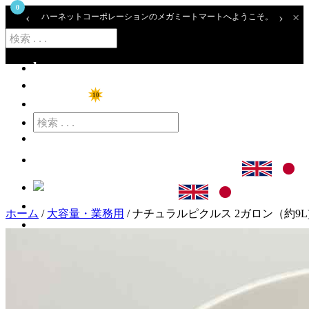
0
‹
›
×
ハーネットコーポレーションのメガミートマートへようこそ。
home
ショップ
10
特価商品
カート
ログイン
ホーム
/
大容量・業務用
/ ナチュラルピクルス 2ガロン（約9L)バケ
アカウント登録