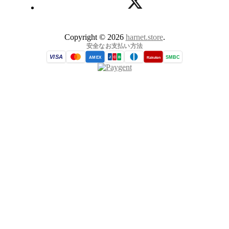
Copyright © 2026
harnet.store
.
安全なお支払い方法
VISA
SMBC
AMEX
Rakuten
J
C
B